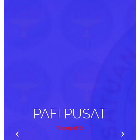
PAFI PUSAT
‹
›
Pusatpafi.id